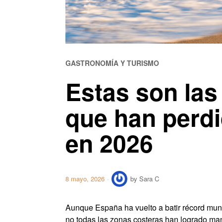
GASTRONOMÍA Y TURISMO
Estas son las
que han perdi
en 2026
8 mayo, 2026
by
Sara C
Aunque España ha vuelto a batir récord mun
no todas las zonas costeras han logrado man