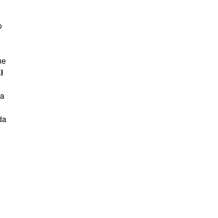
o
ue
l
la
da