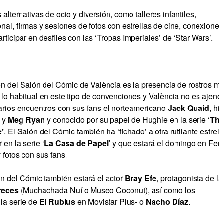
alternativas de ocio y diversión, como talleres infantiles,
nal, firmas y sesiones de fotos con estrellas de cine, conexion
rticipar en desfiles con las ‘Tropas Imperiales’ de ‘Star Wars’.
n del Salón del Cómic de València es la presencia de rostros 
lo habitual en este tipo de convenciones y València no es ajen
varios encuentros con sus fans el norteamericano
Jack Quaid
, h
y
Meg Ryan
y conocido por su papel de Hughie en la serie ‘
T
’
. El Salón del Cómic también ha ‘fichado’ a otra rutilante estrel
 en la serie ‘
La Casa de Papel’
y que estará el domingo en Fe
 fotos con sus fans.
n del Cómic también estará el actor
Bray Efe
, protagonista de 
reces
(Muchachada Nuí o Museo Coconut), así como los
 la serie de
El Rubius
en Movistar Plus- o
Nacho Díaz
.