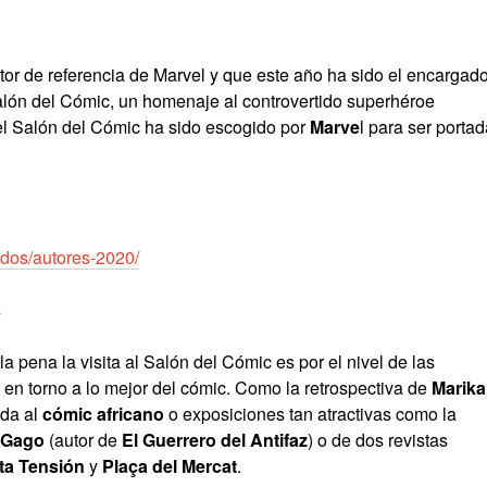
utor de referencia de Marvel y que este año ha sido el encargad
 Salón del Cómic, un homenaje al controvertido superhéroe
 del Salón del Cómic ha sido escogido por
Marve
l para ser porta
idos/autores-2020/
s
a pena la visita al Salón del Cómic es por el nivel de las
 en torno a lo mejor del cómic. Como la retrospectiva de
Marika
ada al
cómic africano
o exposiciones tan atractivas como la
 Gago
(autor de
El Guerrero del Antifaz
) o de dos revistas
ta Tensión
y
Plaça del Mercat
.