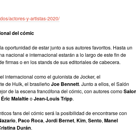
os/actores-y-artistas-2020/
ional del cómic
la oportunidad de estar junto a sus autores favoritos. Hasta un
 nacional e internacional estarán a lo largo de este fin de
 firmas o en los stands de sus editoriales de cabecera.
l internacional como el guionista de Jocker, el
te de Hulk, el brasileño
Joe Bennett
. Junto a ellos, el Salón
jor de la escena francófona del cómic, con autores como
Salo
,
Éric Malaltie
o
Jean-Louis Tripp
.
nticos fans del cómic será la posibilidad de encontrarse con
Nazario
,
Paco Roca
,
Jordi Bernet
,
Kim
,
Sento
,
Manel
ristina Durán
.