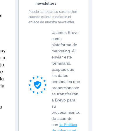
newsletters.
Puede cancelar su suscripción
es
cuando quiera mediante el
enlace de nuestra newsletter.
Usamos Brevo
como
plataforma de
muy
marketing. Al
o a
enviar este
formulario,
ijo
aceptas que
he
los datos
la
personales que
ria
proporcionaste
se transferirán
a Brevo para
la
su
procesamiento,
de acuerdo
con
la Política
de privacidad