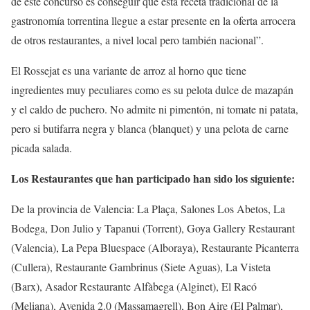
de este concurso es conseguir que esta receta tradicional de la
gastronomía torrentina llegue a estar presente en la oferta arrocera
de otros restaurantes, a nivel local pero también nacional”.
El Rossejat es una variante de arroz al horno que tiene
ingredientes muy peculiares como es su pelota dulce de mazapán
y el caldo de puchero. No admite ni pimentón, ni tomate ni patata,
pero si butifarra negra y blanca (blanquet) y una pelota de carne
picada salada.
Los Restaurantes que han participado han sido los siguiente:
De la provincia de Valencia: La Plaça, Salones Los Abetos, La
Bodega, Don Julio y Tapanui (Torrent), Goya Gallery Restaurant
(Valencia), La Pepa Bluespace (Alboraya), Restaurante Picanterra
(Cullera), Restaurante Gambrinus (Siete Aguas), La Visteta
(Barx), Asador Restaurante Alfàbega (Alginet), El Racó
(Meliana), Avenida 2.0 (Massamagrell), Bon Aire (El Palmar),