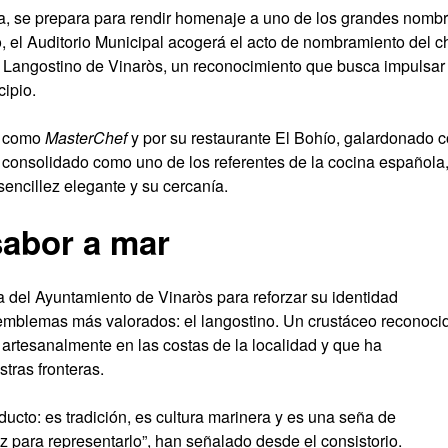
cia, se prepara para rendir homenaje a uno de los grandes nomb
o, el Auditorio Municipal acogerá el acto de nombramiento del c
angostino de Vinaròs, un reconocimiento que busca impulsar 
cipio.
s como
MasterChef
y por su restaurante El Bohío, galardonado 
 consolidado como uno de los referentes de la cocina española
sencillez elegante y su cercanía.
sabor a mar
 del Ayuntamiento de Vinaròs para reforzar su identidad
 emblemas más valorados: el langostino. Un crustáceo reconoci
a artesanalmente en las costas de la localidad y que ha
tras fronteras.
ucto: es tradición, es cultura marinera y es una seña de
 para representarlo”, han señalado desde el consistorio.