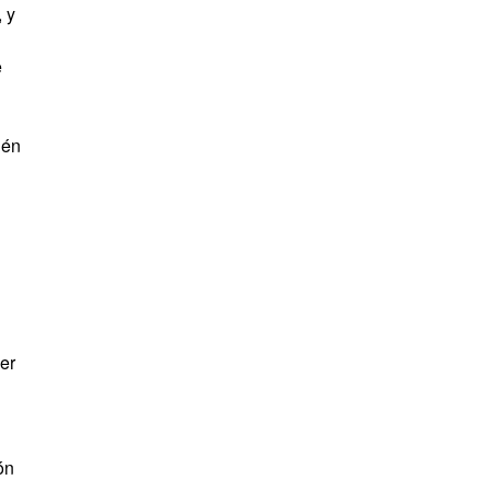
 y
e
ién
er
ón