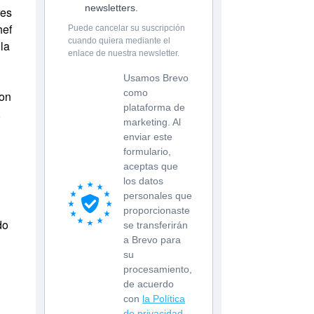
newsletters.
res
hef
Puede cancelar su suscripción
cuando quiera mediante el
la
enlace de nuestra newsletter.
Usamos Brevo
como
con
plataforma de
,
marketing. Al
enviar este
formulario,
aceptas que
los datos
personales que
proporcionaste
do
se transferirán
a Brevo para
su
procesamiento,
de acuerdo
con
la Política
de privacidad