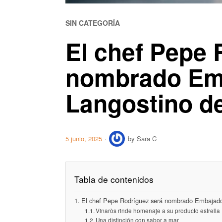
SIN CATEGORÍA
El chef Pepe 
nombrado Emb
Langostino d
5 junio, 2025
by
Sara C
Tabla de contenidos
El chef Pepe Rodríguez será nombrado Embajador
Vinaròs rinde homenaje a su producto estrella
Una distinción con sabor a mar