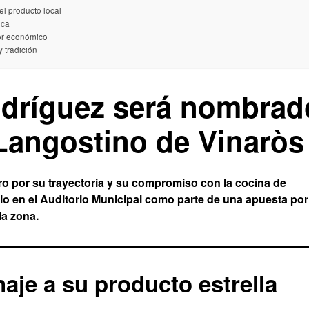
el producto local
ica
or económico
y tradición
odríguez será nombrad
Langostino de Vinaròs
ro por su trayectoria y su compromiso con la cocina de
unio en el Auditorio Municipal como parte de una apuesta por
la zona.
aje a su producto estrella