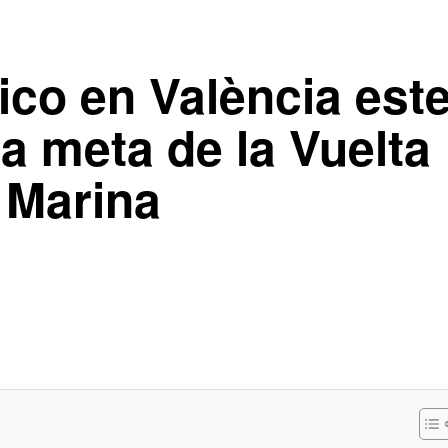
fico en València est
a meta de la Vuelta
a Marina