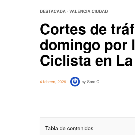
DESTACADA
·
VALENCIA CIUDAD
Cortes de trá
domingo por l
Ciclista en L
4 febrero, 2026
by
Sara C
Tabla de contenidos