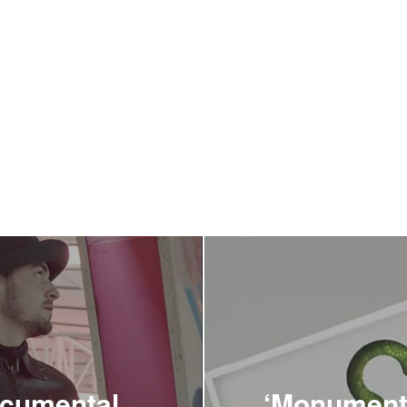
ocumental
‘Monumenta