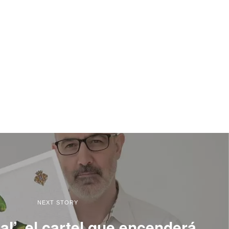
NEXT STORY
l’, el cartel que encenderá