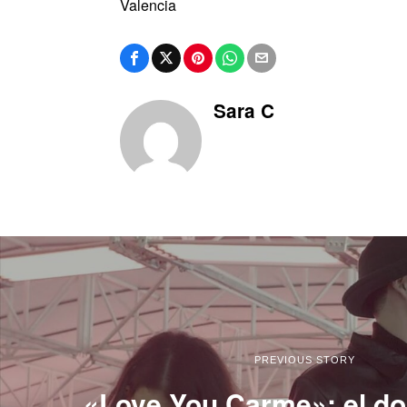
Valencia
Sara C
PREVIOUS STORY
«Love You Carme»: el d