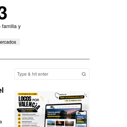
3
 familia y
ercados
el
a