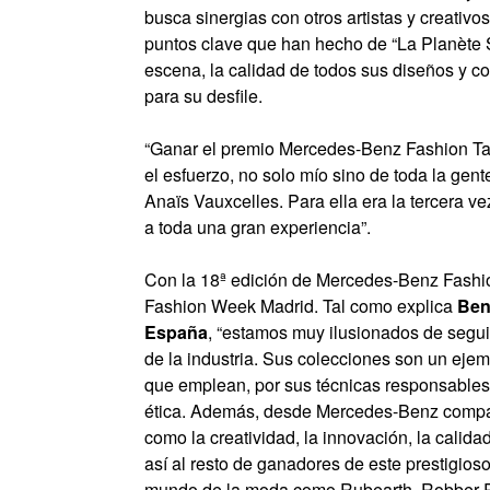
busca sinergias con otros artistas y creativ
puntos clave que han hecho de “La Planète 
escena, la calidad de todos sus diseños y c
para su desfile.
“Ganar el premio Mercedes-Benz Fashion Tal
el esfuerzo, no solo mío sino de toda la ge
Anaïs Vauxcelles. Para ella era la tercera v
a toda una gran experiencia”.
Con la 18ª edición de Mercedes-Benz Fashi
Fashion Week Madrid. Tal como explica
Ben
España
, “estamos muy ilusionados de segui
de la industria. Sus colecciones son un ejem
que emplean, por sus técnicas responsables 
ética. Además, desde Mercedes-Benz compar
como la creatividad, la innovación, la calid
así al resto de ganadores de este prestigio
mundo de la moda como Rubearth, Robber Ro