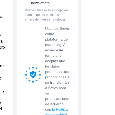
newsletters.
Puede cancelar su suscripción
cuando quiera mediante el
va
enlace de nuestra newsletter.
Usamos Brevo
o
como
plataforma de
ma
marketing. Al
oro
enviar este
formulario,
aceptas que
enz
los datos
personales que
o
proporcionaste
se transferirán
a Brevo para
l y
su
procesamiento,
e
de acuerdo
el
con
la Política
de privacidad