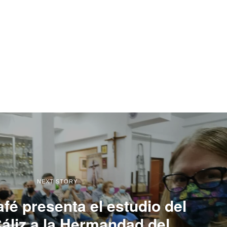
NEXT STORY
fé presenta el estudio del
áliz a la Hermandad del