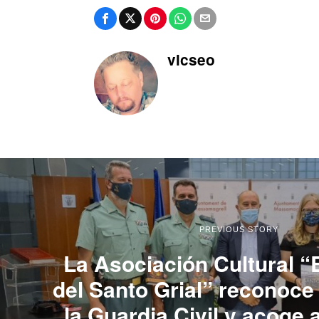
vlcseo
PREVIOUS STORY
La Asociación Cultural “
del Santo Grial” reconoce 
la Guardia Civil y acoge