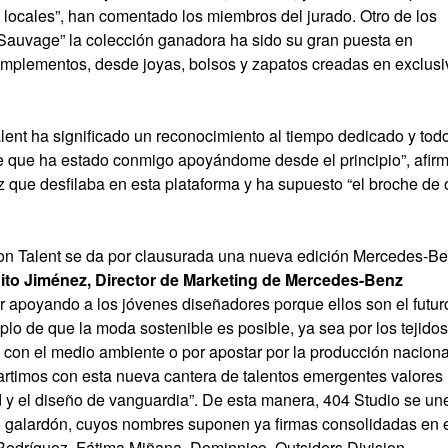
os locales”, han comentado los miembros del jurado. Otro de los
Sauvage” la colección ganadora ha sido su gran puesta en
omplementos, desde joyas, bolsos y zapatos creadas en exclusi
ent ha significado un reconocimiento al tiempo dedicado y tod
nte que ha estado conmigo apoyándome desde el principio”, afir
ez que desfilaba en esta plataforma y ha supuesto “el broche de 
on Talent se da por clausurada una nueva edición Mercedes-B
ito Jiménez, Director de Marketing de Mercedes-Benz
r apoyando a los jóvenes diseñadores porque ellos son el futur
plo de que la moda sostenible es posible, ya sea por los tejidos
con el medio ambiente o por apostar por la producción naciona
timos con esta nueva cantera de talentos emergentes valores
ad y el diseño de vanguardia”. De esta manera, 404 Studio se un
so galardón, cuyos nombres suponen ya firmas consolidadas en 
dríguez, Fátima Miñana, Dominnico, Outsiders Division,