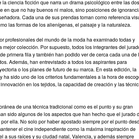
 la ciencia ficción que narra un drama psicológico entre las do
e en que no hay buenos ni malos, sino posiciones de ignoranci
 diseñadora. Cada una de sus prendas toman como referencia vis
omo las formas de los alienígenas, el paisaje y la naturaleza.
 por profesionales del mundo de la moda ha examinado todas y
a mejor colección. Por supuesto, todos los integrantes del jurad
sde primera fila y también han podido ver de cerca cada una de 
os. Además, han entrevistado a todos los aspirantes para
yectoria o los planes de futuro de su marca. En esta edición, la
y ha sido uno de los criterios fundamentales a la hora de escog
innovación en los tejidos, la capacidad de creación y las técni
ránea de una técnica tradicional como es el punto y su gran
 han sido algunos de los aspectos que han hecho que el jurado 
por ella. No solo por haber apostado siempre por el punto des
 mantener el cine independiente como la máxima inspiración de
el a sus raíces y su ciudad natal, Valencia, y además siempre