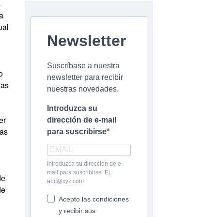
s
a
ual
Newsletter
Suscríbase a nuestra
o
newsletter para recibir
las
nuestras novedades.
Introduzca su
er
dirección de e-mail
cas
para suscribirse
Introduzca su dirección de e-
mail para suscribirse. Ej.:
de
abc@xyz.com
de
Acepto las condiciones
y recibir sus