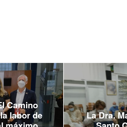
El Camino
la labor de
La Dra. Ma
 al máximo
Santo C