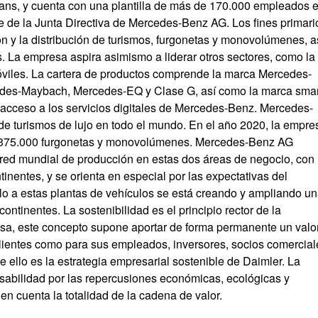
s, y cuenta con una plantilla de más de 170.000 empleados 
te de la Junta Directiva de Mercedes-Benz AG. Los fines primari
ón y la distribución de turismos, furgonetas y monovolúmenes, a
. La empresa aspira asimismo a liderar otros sectores, como la
móviles. La cartera de productos comprende la marca Mercedes-
es-Maybach, Mercedes-EQ y Clase G, así como la marca smar
 acceso a los servicios digitales de Mercedes-Benz. Mercedes-
e turismos de lujo en todo el mundo. En el año 2020, la empre
si 375.000 furgonetas y monovolúmenes. Mercedes-Benz AG
 red mundial de producción en estas dos áreas de negocio, con
inentes, y se orienta en especial por las expectativas del
elo a estas plantas de vehículos se está creando y ampliando u
ontinentes. La sostenibilidad es el principio rector de la
sa, este concepto supone aportar de forma permanente un valo
 clientes como para sus empleados, inversores, socios comercial
e ello es la estrategia empresarial sostenible de Daimler. La
bilidad por las repercusiones económicas, ecológicas y
en cuenta la totalidad de la cadena de valor.