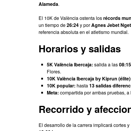
Alameda
.
El 10K de València ostenta los
récords mund
un tiempo de
26:24
y por
Agnes Jebet Nget
referencia absoluta en el atletismo mundial.
Horarios y salidas
5K València Ibercaja:
salida a las
08:15
Flores.
10K València Ibercaja by Kiprun (élite)
10K popular:
hasta
13 salidas diferen
Meta:
compartida por ambas pruebas, a l
Recorrido y afeccion
El desarrollo de la carrera implicará cortes y