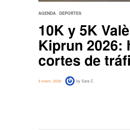
AGENDA
·
DEPORTES
10K y 5K Valè
Kiprun 2026: 
cortes de tráf
9 enero, 2026
by
Sara C