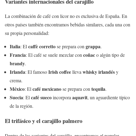
Variantes internacionales del carajillo
La combinación de café con licor no es exclusiva de España. En
otros países también encontramos bebidas similares, cada una con
su propia personalidad:
Italia
caffè corretto
grappa
: El
se prepara con
.
Francia
coñac
: El café se suele mezclar con
o algún tipo de
brandy
.
Irlanda
Irish coffee
whisky irlandés
: El famoso
lleva
y
crema.
México
café mexicano
tequila
: El
se prepara con
.
Suecia
café sueco
aquavit
: El
incorpora
, un aguardiente típico
de la región.
El trifásico y el carajillo palmero
Dentro de las variantes del carajillo, encontramos el popular