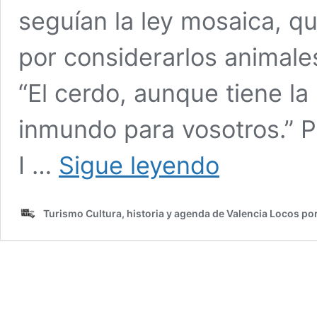
seguían la ley mosaica, q
por considerarlos animale
“El cerdo, aunque tiene l
inmundo para vosotros.” Po
¿Por
I …
Sigue leyendo
qué
no
se
Turismo Cultura, historia y agenda de Valencia Locos po
pone
un
cerdo
en
el
Belén?