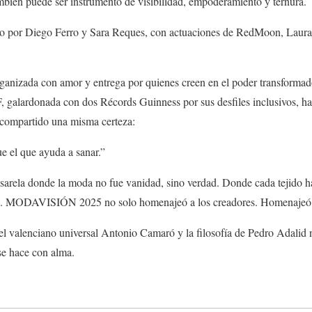
bién puede ser instrumento de visibilidad, empoderamiento y ternura.
do por Diego Ferro y Sara Reques, con actuaciones de RedMoon, Laura 
zada con amor y entrega por quienes creen en el poder transformador
, galardonada con dos Récords Guinness por sus desfiles inclusivos, h
 compartido una misma certeza:
e el que ayuda a sanar.”
sarela donde la moda no fue vanidad, sino verdad. Donde cada tejido ha
az. MODAVISIÓN 2025 no solo homenajeó a los creadores. Homenajeó 
el valenciano universal Antonio Camaró y la filosofía de Pedro Adalid 
se hace con alma.