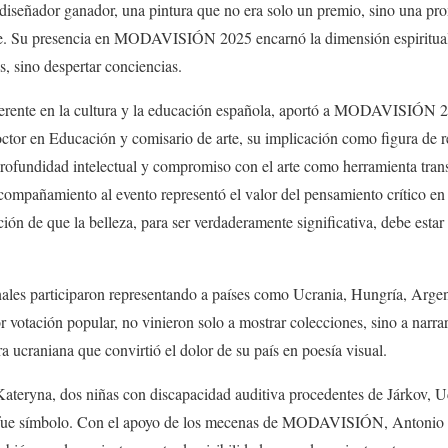
l diseñador ganador, una pintura que no era solo un premio, sino una p
re. Su presencia en MODAVISIÓN 2025 encarnó la dimensión espiritual
, sino despertar conciencias.
erente en la cultura y la educación española, aportó a MODAVISIÓN 2
octor en Educación y comisario de arte, su implicación como figura de r
 profundidad intelectual y compromiso con el arte como herramienta tr
compañamiento al evento representó el valor del pensamiento crítico en 
ión de que la belleza, para ser verdaderamente significativa, debe estar 
ales participaron representando a países como Ucrania, Hungría, Argent
r votación popular, no vinieron solo a mostrar colecciones, sino a narra
 ucraniana que convirtió el dolor de su país en poesía visual.
ateryna, dos niñas con discapacidad auditiva procedentes de Járkov, U
, fue símbolo. Con el apoyo de los mecenas de MODAVISIÓN, Antonio