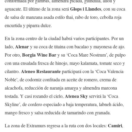
conformada por gambas, almendra picada, guindilla, alioli y
Glops i Llandes
aguacate. El último de la zona será
, con su coca
de salsa de manzana asada estilo thai, rabo de toro, cebolla roja
encurtida y piparra dulce.
En la zona centro de la ciudad habrá varios participantes. Por un
Alenar
lado,
y su coca de titaina con bacalao y mayonesa de ajo.
Borgia Wine Bar
Por otro,
y su ‘Coca Mare Nostrum’, de pulpo
con una ensalada fresca de hinojo, mayo kalamata, tomate seco y
Ateneo Restaurante
cilantro.
participará con la ‘Coca Valencia
Noble’, de codorniz confitada en aceite de romero, crema de
alcachofa, reducción de naranja amarga y almendra marcona
Atenea Sky
tostada. Y casi rozando el cielo,
servirá la ‘Coca
Skyline’, de cordero especiado a baja temperatura, labneh ácido,
mango fresco y salsa reducida de tamarindo con granada.
Camiri
La zona de Extramurs regresa a la ruta con dos locales:
,