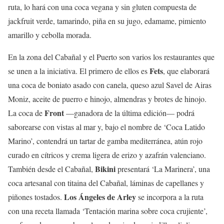
ruta, lo hará con una coca vegana y sin gluten compuesta de
jackfruit verde, tamarindo, piña en su jugo, edamame, pimiento
amarillo y cebolla morada.
En la zona del Cabañal y el Puerto son varios los restaurantes que
Fets
se unen a la iniciativa. El primero de ellos es
, que elaborará
una coca de boniato asado con canela, queso azul Savel de Airas
Moniz, aceite de puerro e hinojo, almendras y brotes de hinojo.
Front
La coca de
—ganadora de la última edición— podrá
saborearse con vistas al mar y, bajo el nombre de ‘Coca Latido
Marino’, contendrá un tartar de gamba mediterránea, atún rojo
curado en cítricos y crema ligera de erizo y azafrán valenciano.
Bikini
También desde el Cabañal,
presentará ‘La Marinera’, una
coca artesanal con titaina del Cabañal, láminas de capellanes y
Los Ángeles de Arley
piñones tostados.
se incorpora a la ruta
con una receta llamada ‘Tentación marina sobre coca crujiente’,