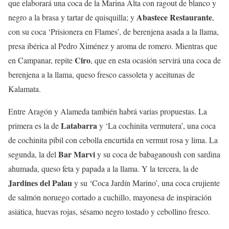
que elaborará una coca de la Marina Alta con ragout de blanco y
Abastece Restaurante
negro a la brasa y tartar de quisquilla; y
,
con su coca ‘Prisionera en Flames’, de berenjena asada a la llama,
presa ibérica al Pedro Ximénez y aroma de romero. Mientras que
Ciro
en Campanar, repite
, que en esta ocasión servirá una coca de
berenjena a la llama, queso fresco cassoleta y aceitunas de
Kalamata.
Entre Aragón y Alameda también habrá varias propuestas. La
Latabarra
primera es la de
y ‘La cochinita vermutera’, una coca
de cochinita pibil con cebolla encurtida en vermut rosa y lima. La
Bar Marvi
segunda, la del
y su coca de babaganoush con sardina
ahumada, queso feta y papada a la llama. Y la tercera, la de
Jardines del Palau
y su ‘Coca Jardín Marino’, una coca crujiente
de salmón noruego cortado a cuchillo, mayonesa de inspiración
asiática, huevas rojas, sésamo negro tostado y cebollino fresco.