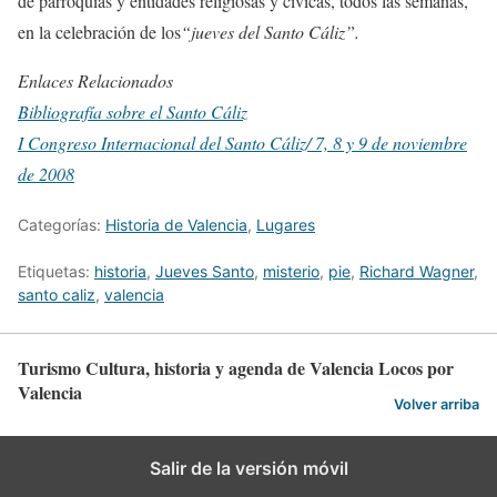
de parroquias y entidades religiosas y cívicas, todos las semanas,
en la celebración de los
“jueves del Santo Cáliz”.
Enlaces Relacionados
Bibliografía sobre el Santo Cáliz
I Congreso Internacional del Santo Cáliz/ 7, 8 y 9 de noviembre
de 2008
Categorías:
Historia de Valencia
,
Lugares
Etiquetas:
historia
,
Jueves Santo
,
misterio
,
pie
,
Richard Wagner
,
santo caliz
,
valencia
Turismo Cultura, historia y agenda de Valencia Locos por
Valencia
Volver arriba
Salir de la versión móvil