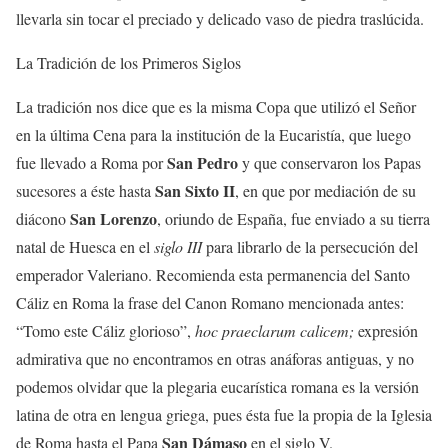
llevarla sin tocar el preciado y delicado vaso de piedra traslúcida.
La Tradición de los Primeros Siglos
La tradición nos dice que es la misma Copa que utilizó el Señor
en la última Cena para la institución de la Eucaristía, que luego
San Pedro
fue llevado a Roma por
y que conservaron los Papas
San Sixto II
sucesores a éste hasta
, en que por mediación de su
San Lorenzo
diácono
, oriundo de España, fue enviado a su tierra
natal de Huesca en el
siglo III
para librarlo de la persecución del
emperador Valeriano. Recomienda esta permanencia del Santo
Cáliz en Roma la frase del Canon Romano mencionada antes:
“Tomo este Cáliz glorioso”,
hoc praeclarum calicem;
expresión
admirativa que no encontramos en otras anáforas antiguas, y no
podemos olvidar que la plegaria eucarística romana es la versión
latina de otra en lengua griega, pues ésta fue la propia de la Iglesia
San Dámaso
de Roma hasta el Papa
en el siglo V.