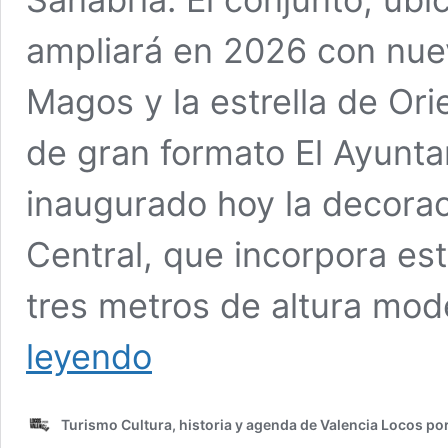
ampliará en 2026 con nue
Magos y la estrella de Ori
de gran formato El Ayunta
inaugurado hoy la decora
Central, que incorpora es
tres metros de altura mo
El
leyendo
Mercado
Central
de
Turismo Cultura, historia y agenda de Valencia Locos po
Valencia
inaugura