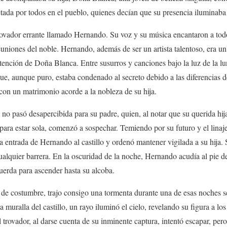
tada por todos en el pueblo, quienes decían que su presencia iluminaba
 trovador errante llamado Hernando. Su voz y su música encantaron a todo
reuniones del noble. Hernando, además de ser un artista talentoso, era u
atención de Doña Blanca. Entre susurros y canciones bajo la luz de la lu
ue, aunque puro, estaba condenado al secreto debido a las diferencias de
on un matrimonio acorde a la nobleza de su hija.
no pasó desapercibida para su padre, quien, al notar que su querida hija
ra estar sola, comenzó a sospechar. Temiendo por su futuro y el linaje
la entrada de Hernando al castillo y ordenó mantener vigilada a su hija.
ualquier barrera. En la oscuridad de la noche, Hernando acudía al pie 
cuerda para ascender hasta su alcoba.
de costumbre, trajo consigo una tormenta durante una de esas noches s
 muralla del castillo, un rayo iluminó el cielo, revelando su figura a l
trovador, al darse cuenta de su inminente captura, intentó escapar, pero 