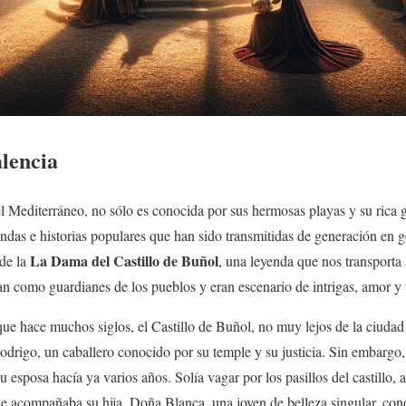
alencia
el Mediterráneo, no sólo es conocida por sus hermosas playas y su rica
das e historias populares que han sido transmitidas de generación en 
La Dama del Castillo de Buñol
 de la
, una leyenda que nos transporta
ban como guardianes de los pueblos y eran escenario de intrigas, amor y 
que hace muchos siglos, el Castillo de Buñol, no muy lejos de la ciuda
rigo, un caballero conocido por su temple y su justicia. Sin embargo,
u esposa hacía ya varios años. Solía vagar por los pasillos del castillo
, le acompañaba su hija, Doña Blanca, una joven de belleza singular, co