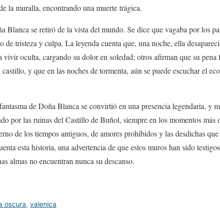
 de la muralla, encontrando una muerte trágica.
a Blanca se retiró de la vista del mundo. Se dice que vagaba por los pas
o de tristeza y culpa. La leyenda cuenta que, una noche, ella desapare
a vivir oculta, cargando su dolor en soledad; otros afirman que su pena
 castillo, y que en las noches de tormenta, aún se puede escuchar el eco
l fantasma de Doña Blanca se convirtió en una presencia legendaria, y
ndo por las ruinas del Castillo de Buñol, siempre en los momentos más 
eterno de los tiempos antiguos, de amores prohibidos y las desdichas que
s cuenta esta historia, una advertencia de que estos muros han sido testigo
nas almas no encuentran nunca su descanso.
a oscura
,
valenica